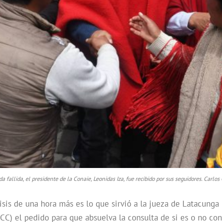
a fallida, el presidente de la Conaie, Leonidas Iza, fue recibido por sus seguidores. Carl
sis de una hora más es lo que sirvió a la jueza de Latacunga 
 (CC) el pedido para que absuelva la consulta de si es o no co