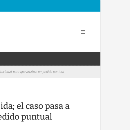
titucional para que analice un pedido puntual
ida; el caso pasa a
edido puntual