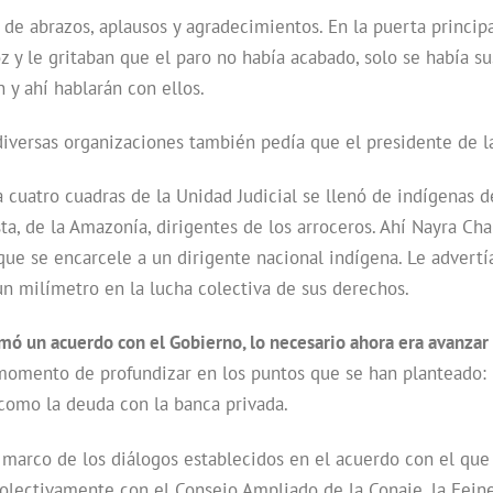
 de abrazos, aplausos y agradecimientos. En la puerta princi
oz y le gritaban que el paro no había acabado, solo se había s
n y ahí hablarán con ellos.
diversas organizaciones también pedía que el presidente de l
 cuatro cuadras de la Unidad Judicial se llenó de indígenas d
a, de la Amazonía, dirigentes de los arroceros. Ahí Nayra Chal
 que se encarcele a un dirigente nacional indígena. Le adver
un milímetro en la lucha colectiva de sus derechos.
irmó un acuerdo con el Gobierno, lo necesario ahora era avanzar
momento de profundizar en los puntos que se han planteado: la
como la deuda con la banca privada.
marco de los diálogos establecidos en el acuerdo con el que 
olectivamente con el Consejo Ampliado de la Conaie, la Feine 