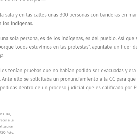
 la sala y en las calles unas 300 personas con banderas en man
s los indígenas.
una sola persona, es de los indígenas, es del pueblo. Así que
 porque todos estuvimos en las protestas”, apuntaba un líder
ga.
ales tenían pruebas que no habían podido ser evacuadas y er
. Ante ello se solicitaba un pronunciamiento a la CC para que 
s pedidas dentro de un proceso judicial que es calificado po
as Iza,
ecer a la
ralización
RSO Foto: