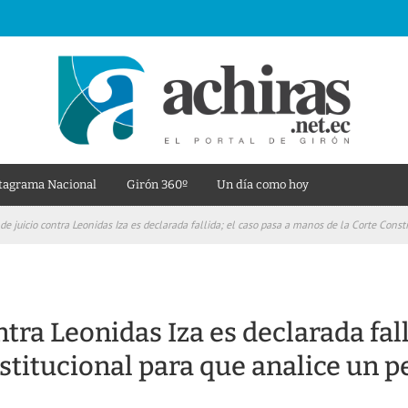
tagrama Nacional
Girón 360º
Un día como hoy
de juicio contra Leonidas Iza es declarada fallida; el caso pasa a manos de la Corte Cons
tra Leonidas Iza es declarada fall
stitucional para que analice un p