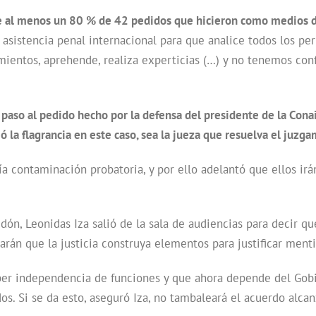
ue al menos un 80 % de 42 pedidos que hicieron como medios 
sistencia penal internacional para que analice todos los perit
imientos, aprehende, realiza experticias (…) y no tenemos con
o paso al pedido hecho por la defensa del presidente de la Cona
ó la flagrancia en este caso, sea la jueza que resuelva el juzg
ría contaminación probatoria, y por ello adelantó que ellos ir
ón, Leonidas Iza salió de la sala de audiencias para decir que
rán que la justicia construya elementos para justificar menti
aber independencia de funciones y que ahora depende del Gobi
os. Si se da esto, aseguró Iza, no tambaleará el acuerdo alca