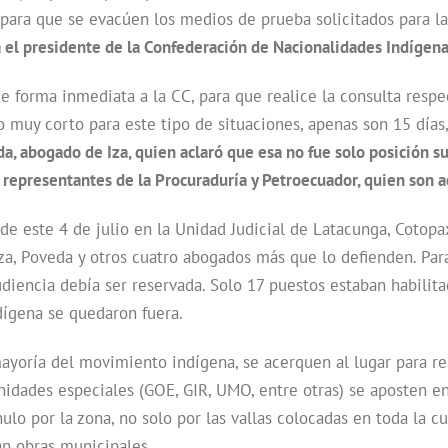
para que se evacúen los medios de prueba solicitados para la 
 el presidente de la Confederación de Nacionalidades Indígena
de forma inmediata a la CC, para que realice la consulta resp
 muy corto para este tipo de situaciones, apenas son 15 días, 
a, abogado de Iza, quien aclaró que esa no fue solo posición su
s representantes de la Procuraduría y Petroecuador, quien son a
e este 4 de julio en la Unidad Judicial de Latacunga, Cotopax
 Iza, Poveda y otros cuatro abogados más que lo defienden. P
udiencia debía ser reservada. Solo 17 puestos estaban habilita
ndígena se quedaron fuera.
ayoría del movimiento indígena, se acerquen al lugar para resp
idades especiales (GOE, GIR, UMO, entre otras) se aposten en
nulo por la zona, no solo por las vallas colocadas en toda la cu
an obras municipales.