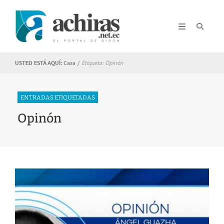
USTED ESTÁ AQUÍ:
Casa
/
Etiqueta:
Opinón
ENTRADAS ETIQUETADAS
Opinón