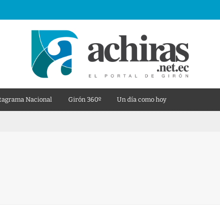
tagrama Nacional
Girón 360º
Un día como hoy