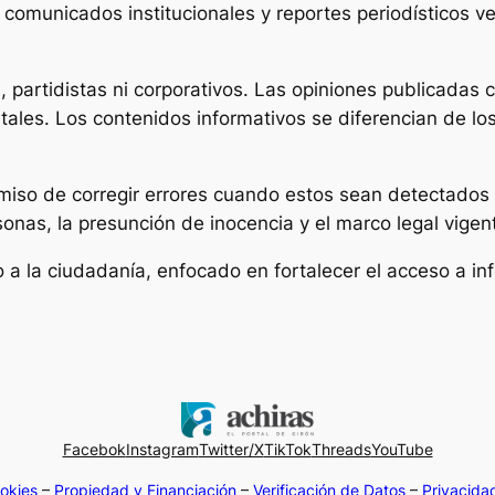
 comunicados institucionales y reportes periodísticos ve
, partidistas ni corporativos. Las opiniones publicada
tales. Los contenidos informativos se diferencian de lo
iso de corregir errores cuando estos sean detectados y
sonas, la presunción de inocencia y el marco legal vigen
 a la ciudadanía, enfocado en fortalecer el acceso a in
Facebok
Instagram
Twitter/X
TikTok
Threads
YouTube
okies
–
Propiedad y Financiación
–
Verificación de Datos
–
Privacida