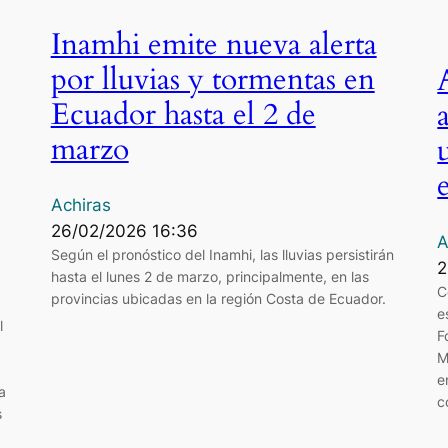
Inamhi emite nueva alerta
por lluvias y tormentas en
Ecuador hasta el 2 de
marzo
Achiras
26/02/2026 16:36
A
Según el pronóstico del Inamhi, las lluvias persistirán
2
hasta el lunes 2 de marzo, principalmente, en las
C
provincias ubicadas en la región Costa de Ecuador.
e
l
F
M
e
a
c
s