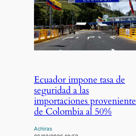
Ecuador impone tasa de
seguridad a las
importaciones proveniente
de Colombia al 50%
Achiras