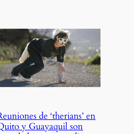
Reuniones de ‘therians’ en
Quito y Guayaquil son