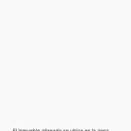
El inmueble allanado se ubica en la zona