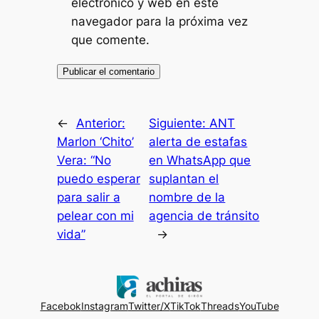
electrónico y web en este
navegador para la próxima vez
que comente.
←
Anterior:
Siguiente:
ANT
Marlon ‘Chito’
alerta de estafas
Vera: “No
en WhatsApp que
puedo esperar
suplantan el
para salir a
nombre de la
pelear con mi
agencia de tránsito
vida”
→
Facebok
Instagram
Twitter/X
TikTok
Threads
YouTube