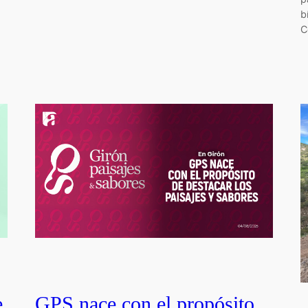
b
C
e
GPS nace con el propósito