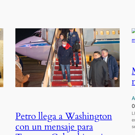
A
0
Petro llega a Washington
L
e
con un mensaje para
s