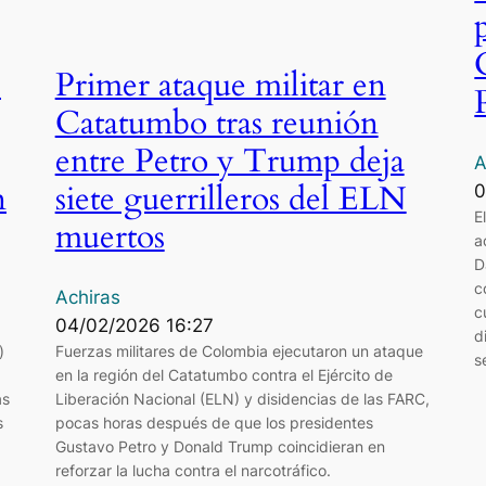
s
Primer ataque militar en
Catatumbo tras reunión
entre Petro y Trump deja
A
n
siete guerrilleros del ELN
0
E
muertos
a
D
c
Achiras
c
04/02/2026 16:27
d
)
Fuerzas militares de Colombia ejecutaron un ataque
s
en la región del Catatumbo contra el Ejército de
as
Liberación Nacional (ELN) y disidencias de las FARC,
s
pocas horas después de que los presidentes
Gustavo Petro y Donald Trump coincidieran en
reforzar la lucha contra el narcotráfico.