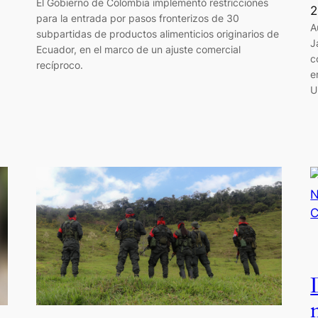
El Gobierno de Colombia implementó restricciones
2
para la entrada por pasos fronterizos de 30
A
subpartidas de productos alimenticios originarios de
J
Ecuador, en el marco de un ajuste comercial
c
recíproco.
e
U