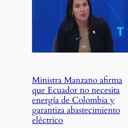
Ministra Manzano afirma
que Ecuador no necesita
energía de Colombia y
garantiza abastecimiento
eléctrico