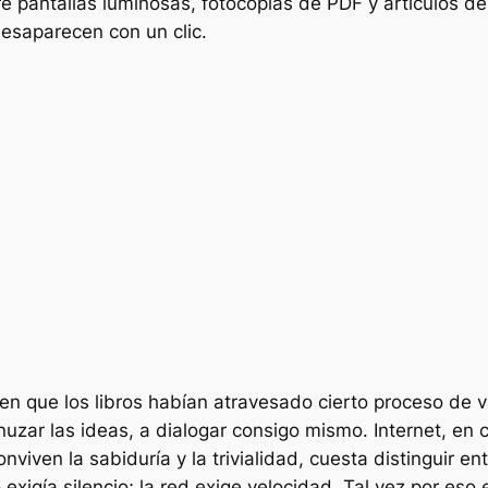
e pantallas luminosas, fotocopias de PDF y artículos de
esaparecen con un clic.
en que los libros habían atravesado cierto proceso de val
uzar las ideas, a dialogar consigo mismo. Internet, en
conviven la sabiduría y la trivialidad, cuesta distinguir
o exigía silencio; la red exige velocidad. Tal vez por 