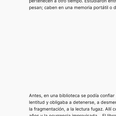
pertenecen a otro tiempo. Estudiaron entr
pesan; caben en una memoria portátil o d
Antes, en una biblioteca se podía confiar 
lentitud y obligaba a detenerse, a desmen
la fragmentación, a la lectura fugaz. Allí 
años y la ocurrencia improvisada… El libr