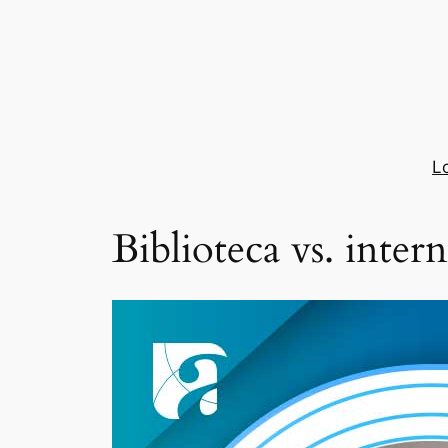
Saltar
al
contenido
L
Biblioteca vs. intern