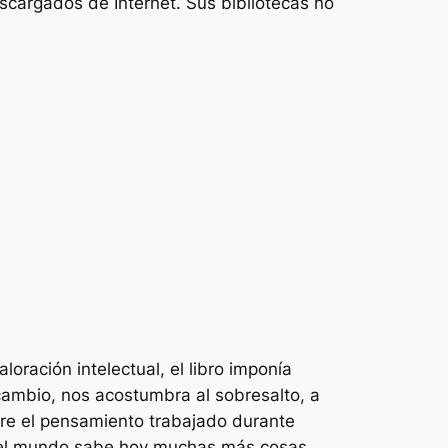
scargados de Internet. Sus bibliotecas no
oración intelectual, el libro imponía
 cambio, nos acostumbra al sobresalto, a
 entre el pensamiento trabajado durante
eso el mundo sabe hoy muchas más cosas,