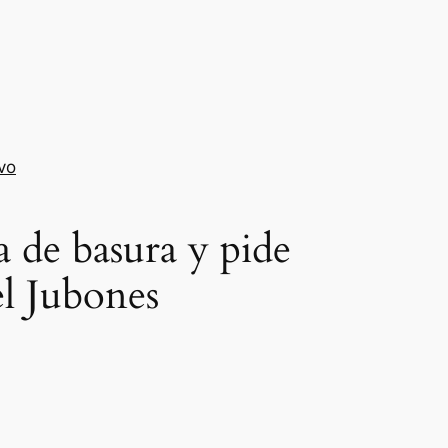
vo
a de basura y pide
el Jubones