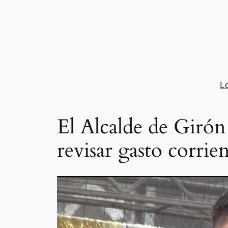
Saltar
al
contenido
L
El Alcalde de Girón 
revisar gasto corri