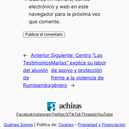
electrónico y web en este
navegador para la próxima vez
que comente.
←
Anterior:
Siguiente:
Centro “Las
Testimonios
Marías” explica su labor
del aluvión
de apoyo y protección
de
frente a la violencia de
Rumipamba
género
→
Facebok
Instagram
Twitter/X
TikTok
Threads
YouTube
Quiénes Somos
| Política de:
Cookies
–
Propiedad y Financiación