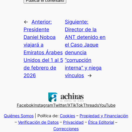
←
Anterior:
Siguiente:
Presidente
Director de la
Daniel Noboa
ANT detenido en
viajará a
el Caso Jaque
Emiratos Árabes
denuncia
Unidos del 1 al 5
“corrupción
de febrero de
interna” y niega
2026
vínculos
→
Facebok
Instagram
Twitter/X
TikTok
Threads
YouTube
Quiénes Somos
| Política de:
Cookies
–
Propiedad y Financiación
–
Verificación de Datos
–
Privacidad
–
Ética Editorial
–
Correcciones