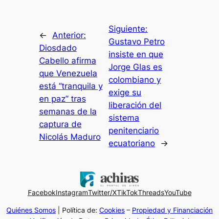
Siguiente:
←
Anterior:
Gustavo Petro
Diosdado
insiste en que
Cabello afirma
Jorge Glas es
que Venezuela
colombiano y
está “tranquila y
exige su
en paz” tras
liberación del
semanas de la
sistema
captura de
penitenciario
Nicolás Maduro
ecuatoriano
→
Facebok
Instagram
Twitter/X
TikTok
Threads
YouTube
Quiénes Somos
| Política de:
Cookies
–
Propiedad y Financiación