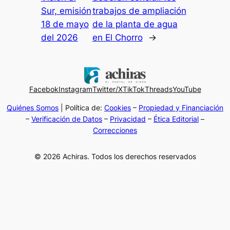
Sur, emisión
trabajos de ampliación
18 de mayo
de la planta de agua
del 2026
en El Chorro
→
Facebok
Instagram
Twitter/X
TikTok
Threads
YouTube
Quiénes Somos
| Política de:
Cookies
–
Propiedad y Financiación
–
Verificación de Datos
–
Privacidad
–
Ética Editorial
–
Correcciones
© 2026 Achiras. Todos los derechos reservados