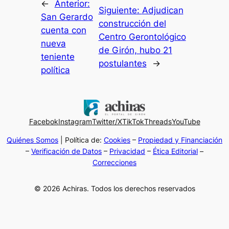
←
Anterior:
Siguiente:
Adjudican
San Gerardo
construcción del
cuenta con
Centro Gerontológico
nueva
de Girón, hubo 21
teniente
postulantes
→
política
Facebok
Instagram
Twitter/X
TikTok
Threads
YouTube
Quiénes Somos
| Política de:
Cookies
–
Propiedad y Financiación
–
Verificación de Datos
–
Privacidad
–
Ética Editorial
–
Correcciones
© 2026 Achiras. Todos los derechos reservados