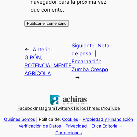
navegador para la próxima vez
que comente.
Siguiente:
Nota
←
Anterior:
de pesar |
GIRÓN,
Encarnación
POTENCIALMENTE
Zumba Crespo
AGRÍCOLA
→
Facebok
Instagram
Twitter/X
TikTok
Threads
YouTube
Quiénes Somos
| Política de:
Cookies
–
Propiedad y Financiación
–
Verificación de Datos
–
Privacidad
–
Ética Editorial
–
Correcciones