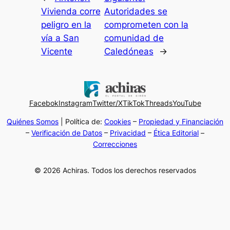
Vivienda corre
Autoridades se
peligro en la
comprometen con la
vía a San
comunidad de
Vicente
Caledóneas
→
Facebok
Instagram
Twitter/X
TikTok
Threads
YouTube
Quiénes Somos
| Política de:
Cookies
–
Propiedad y Financiación
–
Verificación de Datos
–
Privacidad
–
Ética Editorial
–
Correcciones
© 2026 Achiras. Todos los derechos reservados