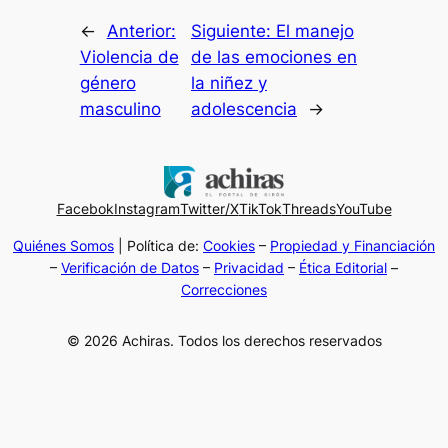
←
Anterior:
Siguiente:
El manejo
Violencia de
de las emociones en
género
la niñez y
masculino
adolescencia
→
Facebok
Instagram
Twitter/X
TikTok
Threads
YouTube
Quiénes Somos
| Política de:
Cookies
–
Propiedad y Financiación
–
Verificación de Datos
–
Privacidad
–
Ética Editorial
–
Correcciones
© 2026 Achiras. Todos los derechos reservados