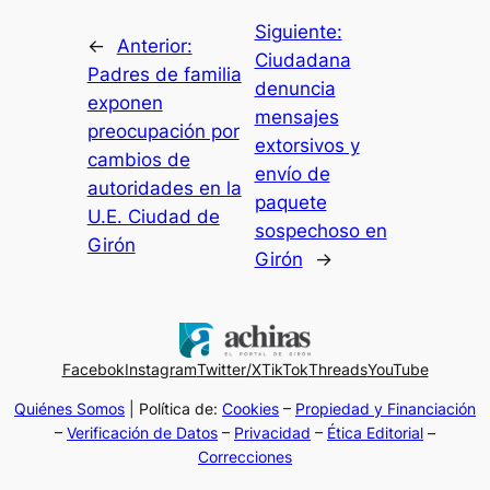
Siguiente:
←
Anterior:
Ciudadana
Padres de familia
denuncia
exponen
mensajes
preocupación por
extorsivos y
cambios de
envío de
autoridades en la
paquete
U.E. Ciudad de
sospechoso en
Girón
Girón
→
Facebok
Instagram
Twitter/X
TikTok
Threads
YouTube
Quiénes Somos
| Política de:
Cookies
–
Propiedad y Financiación
–
Verificación de Datos
–
Privacidad
–
Ética Editorial
–
Correcciones