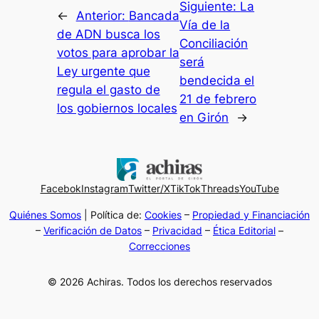
Siguiente:
La
←
Anterior:
Bancada
Vía de la
de ADN busca los
Conciliación
votos para aprobar la
será
Ley urgente que
bendecida el
regula el gasto de
21 de febrero
los gobiernos locales
en Girón
→
Facebok
Instagram
Twitter/X
TikTok
Threads
YouTube
Quiénes Somos
| Política de:
Cookies
–
Propiedad y Financiación
–
Verificación de Datos
–
Privacidad
–
Ética Editorial
–
Correcciones
© 2026 Achiras. Todos los derechos reservados