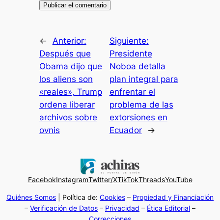
←
Anterior:
Siguiente:
Después que
Presidente
Obama dijo que
Noboa detalla
los aliens son
plan integral para
«reales», Trump
enfrentar el
ordena liberar
problema de las
archivos sobre
extorsiones en
ovnis
Ecuador
→
Facebok
Instagram
Twitter/X
TikTok
Threads
YouTube
Quiénes Somos
| Política de:
Cookies
–
Propiedad y Financiación
–
Verificación de Datos
–
Privacidad
–
Ética Editorial
–
Correcciones