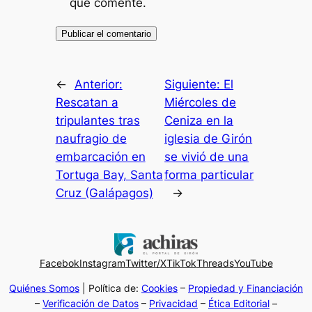
que comente.
←
Anterior:
Siguiente:
El
Rescatan a
Miércoles de
tripulantes tras
Ceniza en la
naufragio de
iglesia de Girón
embarcación en
se vivió de una
Tortuga Bay, Santa
forma particular
Cruz (Galápagos)
→
Facebok
Instagram
Twitter/X
TikTok
Threads
YouTube
Quiénes Somos
| Política de:
Cookies
–
Propiedad y Financiación
–
Verificación de Datos
–
Privacidad
–
Ética Editorial
–