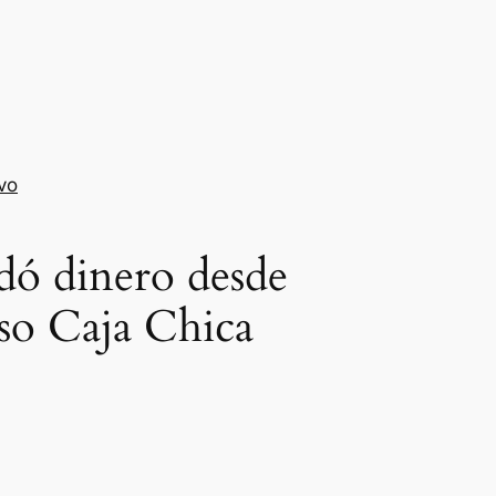
vo
adó dinero desde
aso Caja Chica