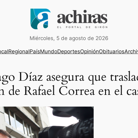
Miércoles, 5 de agosto de 2026
ocal
Regional
País
Mundo
Deportes
Opinión
Obituarios
Archi
ago Díaz asegura que trasl
 de Rafael Correa en el c