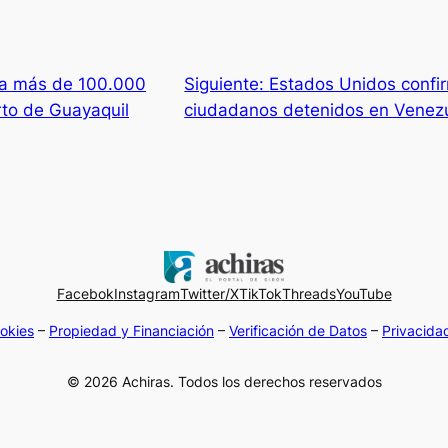
a más de 100.000
Siguiente:
Estados Unidos confi
rto de Guayaquil
ciudadanos detenidos en Venezu
Facebok
Instagram
Twitter/X
TikTok
Threads
YouTube
okies
–
Propiedad y Financiación
–
Verificación de Datos
–
Privacida
© 2026 Achiras. Todos los derechos reservados