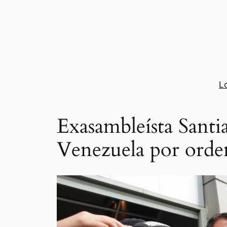
Saltar
al
contenido
L
Exasambleísta Santi
Venezuela por orden