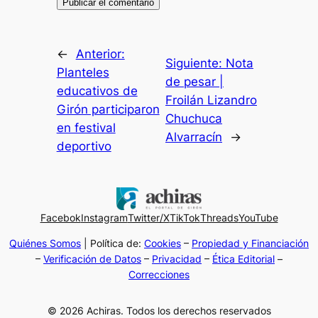
←
Anterior:
Siguiente:
Nota
Planteles
de pesar |
educativos de
Froilán Lizandro
Girón participaron
Chuchuca
en festival
Alvarracín
→
deportivo
Facebok
Instagram
Twitter/X
TikTok
Threads
YouTube
Quiénes Somos
| Política de:
Cookies
–
Propiedad y Financiación
–
Verificación de Datos
–
Privacidad
–
Ética Editorial
–
Correcciones
© 2026 Achiras. Todos los derechos reservados