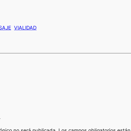
SAJE
VIALIDAD
a
rónico no será publicada.
Los campos obligatorios está