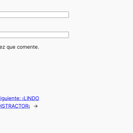
vez que comente.
iguiente:
¡LINDO
ISTRACTOR¡
→