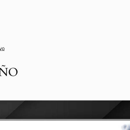
vo
IÑO