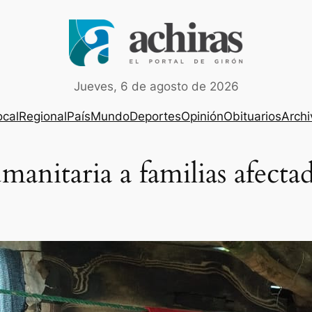
Jueves, 6 de agosto de 2026
ocal
Regional
País
Mundo
Deportes
Opinión
Obituarios
Archi
manitaria a familias afecta