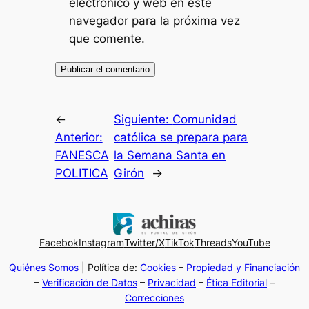
electrónico y web en este
navegador para la próxima vez
que comente.
←
Siguiente:
Comunidad
Anterior:
católica se prepara para
FANESCA
la Semana Santa en
POLITICA
Girón
→
Facebok
Instagram
Twitter/X
TikTok
Threads
YouTube
Quiénes Somos
| Política de:
Cookies
–
Propiedad y Financiación
–
Verificación de Datos
–
Privacidad
–
Ética Editorial
–
Correcciones