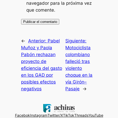
navegador para la próxima vez
que comente.
←
Anterior:
Pabel
Siguiente:
Muñoz y Paola
Motociclista
Pabón rechazan
colombiano
proyecto de
falleció tras
eficiencia del gasto
violento
en los GAD por
choque en la
posibles efectos
vía Girón–
negativos
Pasaje
→
Facebok
Instagram
Twitter/X
TikTok
Threads
YouTube