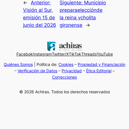
←
Anterior:
Siguiente:
Municipio
Visión al Sur,
preparaelecciónde
emisión 15 de
la reina ycholita
junio del 2026
gironense
→
Facebok
Instagram
Twitter/X
TikTok
Threads
YouTube
Quiénes Somos
| Política de:
Cookies
–
Propiedad y Financiación
–
Verificación de Datos
–
Privacidad
–
Ética Editorial
–
Correcciones
© 2026 Achiras. Todos los derechos reservados