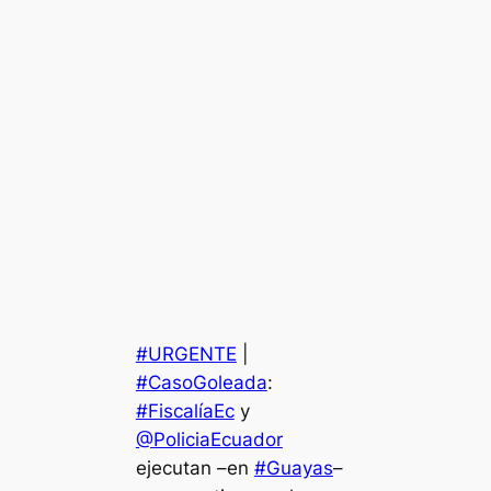
#URGENTE
|
#CasoGoleada
:
#FiscalíaEc
y
@PoliciaEcuador
ejecutan –en
#Guayas
–