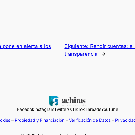
pone en alerta a los
Siguiente:
Rendir cuentas: el
transparencia
→
Facebok
Instagram
Twitter/X
TikTok
Threads
YouTube
okies
–
Propiedad y Financiación
–
Verificación de Datos
–
Privacida