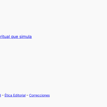
 ritual que simula
d
–
Ética Editorial
–
Correcciones