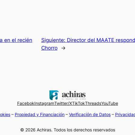
a en el recién
Siguiente:
Director del MAATE respond
Chorro
→
Facebok
Instagram
Twitter/X
TikTok
Threads
YouTube
okies
–
Propiedad y Financiación
–
Verificación de Datos
–
Privacida
© 2026 Achiras. Todos los derechos reservados