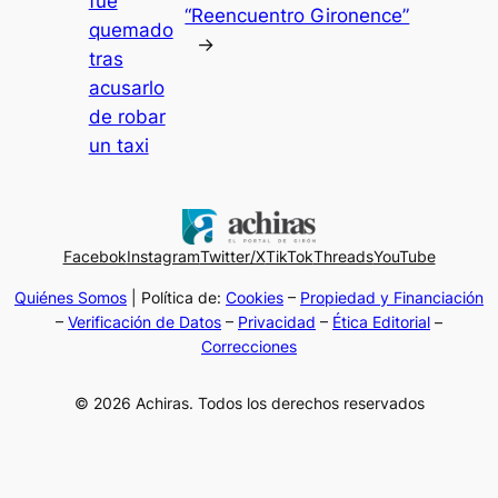
fue
“Reencuentro Gironence”
quemado
→
tras
acusarlo
de robar
un taxi
Facebok
Instagram
Twitter/X
TikTok
Threads
YouTube
Quiénes Somos
| Política de:
Cookies
–
Propiedad y Financiación
–
Verificación de Datos
–
Privacidad
–
Ética Editorial
–
Correcciones
© 2026 Achiras. Todos los derechos reservados