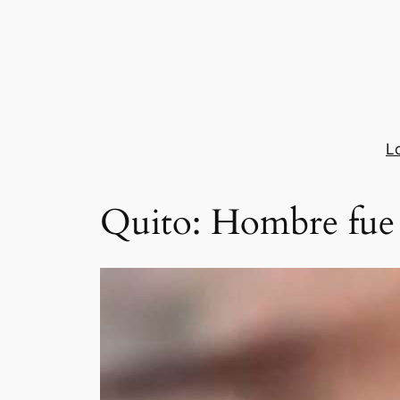
Saltar
al
contenido
L
Quito: Hombre fue q