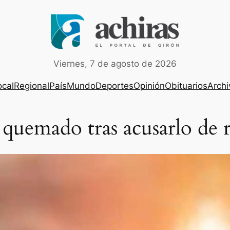
Viernes, 7 de agosto de 2026
ocal
Regional
País
Mundo
Deportes
Opinión
Obituarios
Archi
uemado tras acusarlo de r